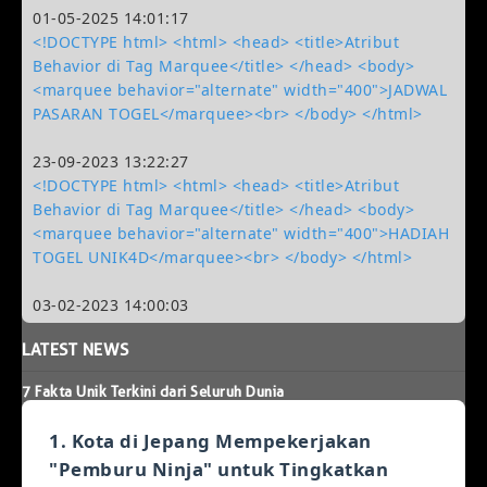
01-05-2025 14:01:17
<!DOCTYPE html> <html> <head> <title>Atribut
Behavior di Tag Marquee</title> </head> <body>
<marquee behavior="alternate" width="400">JADWAL
PASARAN TOGEL</marquee><br> </body> </html>
23-09-2023 13:22:27
<!DOCTYPE html> <html> <head> <title>Atribut
Behavior di Tag Marquee</title> </head> <body>
<marquee behavior="alternate" width="400">HADIAH
TOGEL UNIK4D</marquee><br> </body> </html>
03-02-2023 14:00:03
LATEST
NEWS
7 Fakta Unik Terkini dari Seluruh Dunia
1. Kota di Jepang Mempekerjakan
"Pemburu Ninja" untuk Tingkatkan