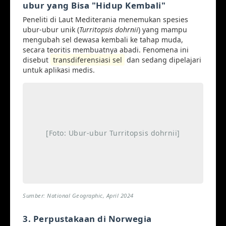
ubur yang Bisa "Hidup Kembali"
Peneliti di Laut Mediterania menemukan spesies
ubur-ubur unik (
Turritopsis dohrnii
) yang mampu
mengubah sel dewasa kembali ke tahap muda,
secara teoritis membuatnya abadi. Fenomena ini
disebut
transdiferensiasi sel
dan sedang dipelajari
untuk aplikasi medis.
[Foto: Ubur-ubur Turritopsis dohrnii]
Sumber: National Geographic, April 2024
3. Perpustakaan di Norwegia