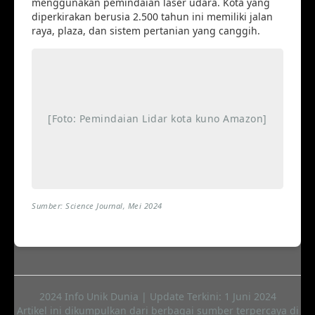
menggunakan pemindaian laser udara. Kota yang
diperkirakan berusia 2.500 tahun ini memiliki jalan
raya, plaza, dan sistem pertanian yang canggih.
[Foto: Pemindaian Lidar kota kuno Amazon]
Sumber: Science Journal, Mei 2024
2024 Info Unik Dunia | Update Terkini: 1 Juni 2024
Artikel ini dikumpulkan dari berbagai sumber terpercaya di